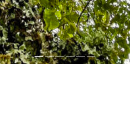
ss on Ambiances is scheduled to take pl
in collaboration with Lusófona University,
 University of Rio de Janeiro (Universidad