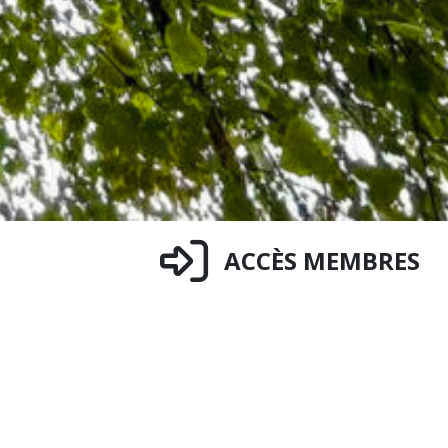
ACCÈS MEMBRES
ace from October 8 to 11 at two
 and the other in Rio de Janeiro,
e Federal do Rio de Janeiro).