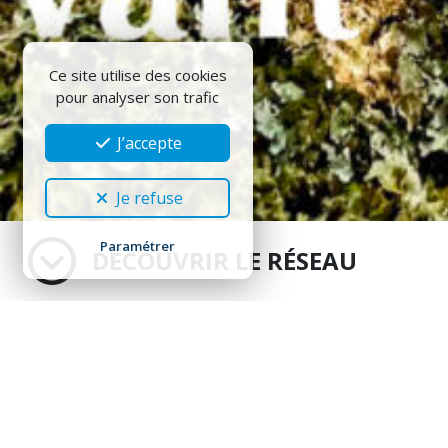
Ce site utilise des cookies
pour analyser son trafic
J’accepte
Je refuse
Paramétrer
DÉCOUVRIR LE RÉSEAU
In 2024, the 5th International Congre
universities, one in Lisbon, Portugal, 
Brazil, in partnership with the Federal