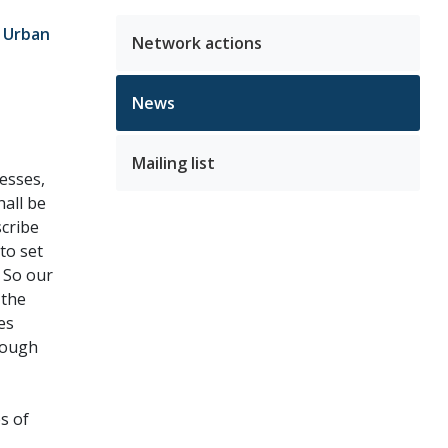
d Urban
Network actions
News
Mailing list
esses,
hall be
scribe
to set
 So our
 the
es
rough
s of