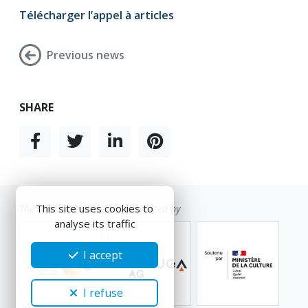
Télécharger l’appel à articles
Previous news
SHARE
This site uses cookies to
The Ambiance etwork is supported by
analyse its traffic
I accept
I refuse