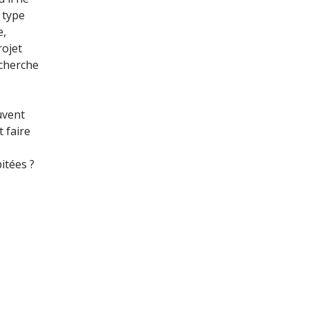
 type
e,
rojet
echerche
uvent
 faire
itées ?