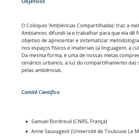
Objetivos
O Colóquio ‘Ambiências Compartilhadas’ traz a meta
Ambiances; difundi-la e trabalhar para que ela dê
objetivo de apresentar e sistematizar metodolog
nos espaços físicos e imateriais (a linguagem, a c
Da mesma forma, é uma de nossas metas compreend
cenários urbanos, à luz do compartilhamento das s
pelas ambiências.
Comitê Científico
Samuel Bordreuil (CNRS, França)
Anne Sauvageot (Université de Toulouse Le Mir