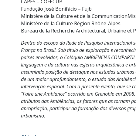
CAPES – COFECUB
Fundução José Bonifácio – Fujb
Ministère de la Culture et de la CommunicationMis
Ministère de la Culture Région Rhône-Alpes
Bureau de la Recherche Architectural, Urbaine et 
Dentro do escopo da Rede de Pesquisa Internacional 
França no Brasil. Sob título de exploração e reconhec
países envolvidos, o Colóquio AMBIÊNCIAS COMPARTILH
linguagem e da cultura nas esferas arquitetônica e u
assumindo posição de destaque nos estudos urbanos e
de um maior aprofundamento, o estudo das Ambiência
intervenção espacial. Com o presente evento, que se 
“Faire une Ambiance” ocorrido em Grenoble em 2008, 
atributos das Ambiências, os fatores que as tornam p
apropriação, participar da formação dos diversos grup
urbanismo.