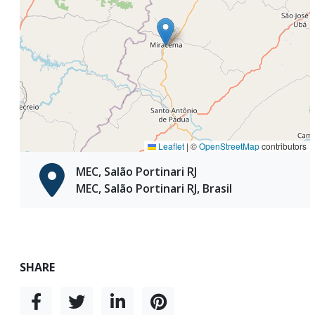
Leaflet
|
©
OpenStreetMap
contributors
MEC, Salão Portinari RJ
MEC, Salão Portinari RJ, Brasil
SHARE