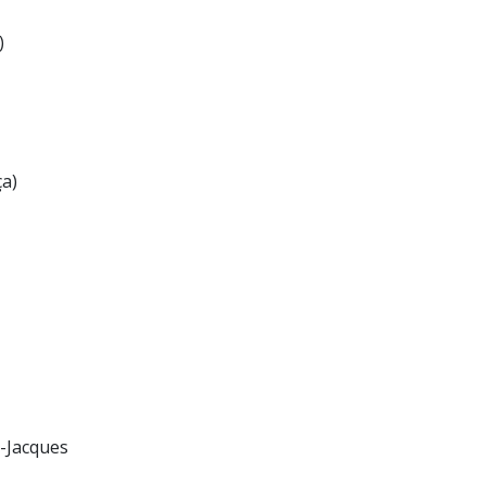
)
ça)
-Jacques