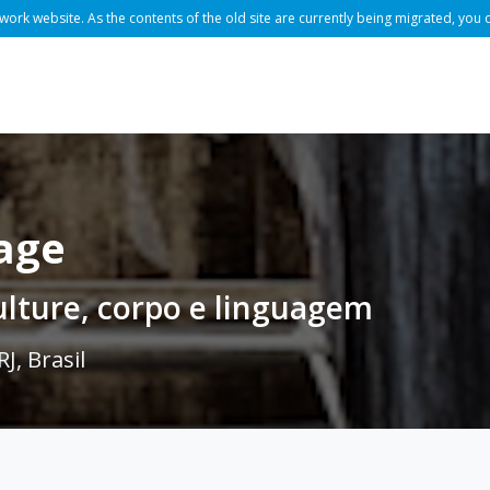
rk website. As the contents of the old site are currently being migrated, you 
gage
ulture, corpo e linguagem
J, Brasil