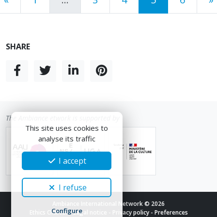
SHARE
The Ambiance etwork is supported by
This site uses cookies to
analyse its traffic
I accept
I refuse
Ambiance International Network © 2026
Configure
Ethics Charter
-
Legal notice
-
Privacy policy
-
Preferences